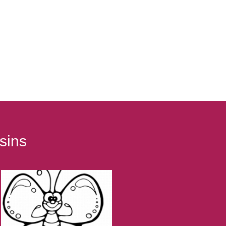
alerie
Information et Prix
Contact
sins